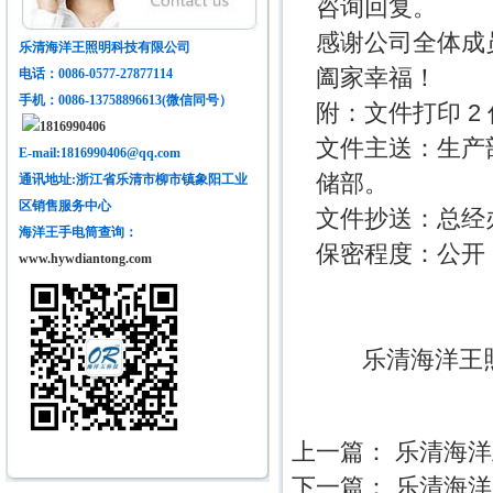
咨询回复。
感谢公司全体成
乐清海洋王照明科技有限公司
阖家幸福！
电话：0086-0577-27877114
手机
：0086-13758896613(微信同号）
附：文件打印 2
1816990406
文件主送：生产
E-mail:1816990406@qq.com
储部。
通讯地址:浙江省乐清市柳市镇象阳工业
区销售服务中心
文件抄送：总经
海洋王手电筒查询：
保密程度：公开
www.hywdiantong.com
乐清海洋王照明
2025
上一篇：
乐清海洋
下一篇：
乐清海洋